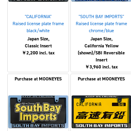
"CALIFORNIA"
"SOUTH BAY IMPORTS"
Raised license plate frame
Raised license plate frame
black/white
chrome/blue
Japan Size,
Japan Size,
Classic Insert
California Yellow
￥2,200 incl. tax
(shown)/SBI Reversible
Insert
￥3,960 incl. tax
Purchase at MOONEYES
Purchase at MOONEYES